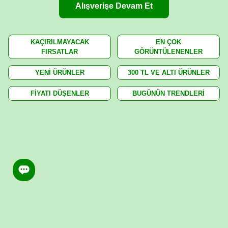
Alışverişe Devam Et
KAÇIRILMAYACAK
EN ÇOK
FIRSATLAR
GÖRÜNTÜLENENLER
YENİ ÜRÜNLER
300 TL VE ALTI ÜRÜNLER
FİYATI DÜŞENLER
BUGÜNÜN TRENDLERİ