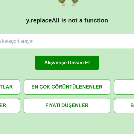
y.replaceAll is not a function
Alışverişe Devam Et
ATLAR
EN ÇOK GÖRÜNTÜLENENLER
LER
FİYATI DÜŞENLER
B