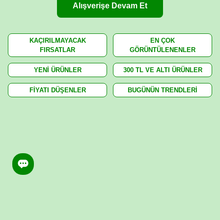
Alışverişe Devam Et
KAÇIRILMAYACAK
EN ÇOK
FIRSATLAR
GÖRÜNTÜLENENLER
YENİ ÜRÜNLER
300 TL VE ALTI ÜRÜNLER
FİYATI DÜŞENLER
BUGÜNÜN TRENDLERİ