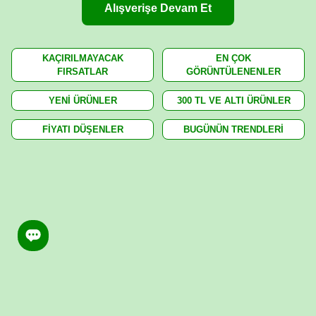
Alışverişe Devam Et
KAÇIRILMAYACAK
EN ÇOK
FIRSATLAR
GÖRÜNTÜLENENLER
YENİ ÜRÜNLER
300 TL VE ALTI ÜRÜNLER
FİYATI DÜŞENLER
BUGÜNÜN TRENDLERİ