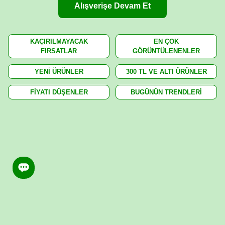
Alışverişe Devam Et
KAÇIRILMAYACAK
EN ÇOK
FIRSATLAR
GÖRÜNTÜLENENLER
YENİ ÜRÜNLER
300 TL VE ALTI ÜRÜNLER
FİYATI DÜŞENLER
BUGÜNÜN TRENDLERİ