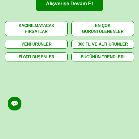
Alışverişe Devam Et
KAÇIRILMAYACAK
EN ÇOK
FIRSATLAR
GÖRÜNTÜLENENLER
YENİ ÜRÜNLER
300 TL VE ALTI ÜRÜNLER
FİYATI DÜŞENLER
BUGÜNÜN TRENDLERİ