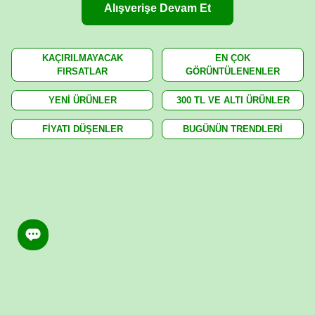
Alışverişe Devam Et
KAÇIRILMAYACAK
EN ÇOK
FIRSATLAR
GÖRÜNTÜLENENLER
YENİ ÜRÜNLER
300 TL VE ALTI ÜRÜNLER
FİYATI DÜŞENLER
BUGÜNÜN TRENDLERİ