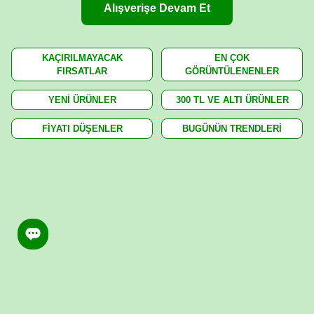
Alışverişe Devam Et
KAÇIRILMAYACAK
EN ÇOK
FIRSATLAR
GÖRÜNTÜLENENLER
YENİ ÜRÜNLER
300 TL VE ALTI ÜRÜNLER
FİYATI DÜŞENLER
BUGÜNÜN TRENDLERİ