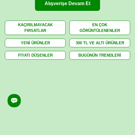
Alışverişe Devam Et
KAÇIRILMAYACAK
EN ÇOK
FIRSATLAR
GÖRÜNTÜLENENLER
YENİ ÜRÜNLER
300 TL VE ALTI ÜRÜNLER
FİYATI DÜŞENLER
BUGÜNÜN TRENDLERİ