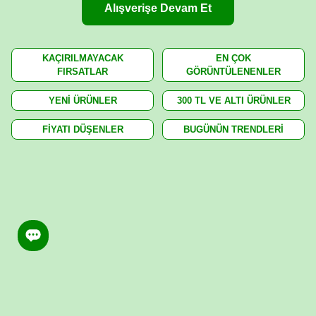
Alışverişe Devam Et
KAÇIRILMAYACAK
EN ÇOK
FIRSATLAR
GÖRÜNTÜLENENLER
YENİ ÜRÜNLER
300 TL VE ALTI ÜRÜNLER
FİYATI DÜŞENLER
BUGÜNÜN TRENDLERİ