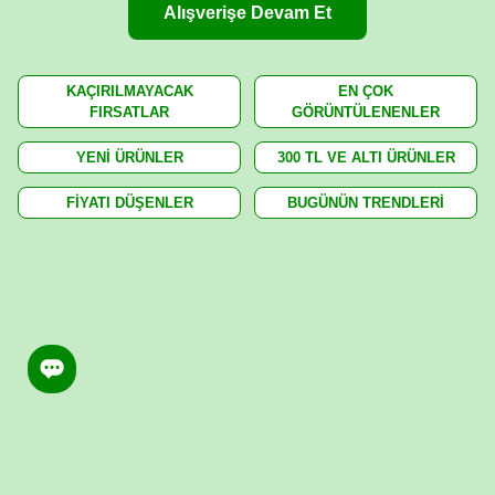
Alışverişe Devam Et
KAÇIRILMAYACAK
EN ÇOK
FIRSATLAR
GÖRÜNTÜLENENLER
YENİ ÜRÜNLER
300 TL VE ALTI ÜRÜNLER
FİYATI DÜŞENLER
BUGÜNÜN TRENDLERİ