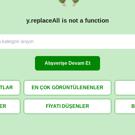
y.replaceAll is not a function
Alışverişe Devam Et
ATLAR
EN ÇOK GÖRÜNTÜLENENLER
LER
FİYATI DÜŞENLER
B