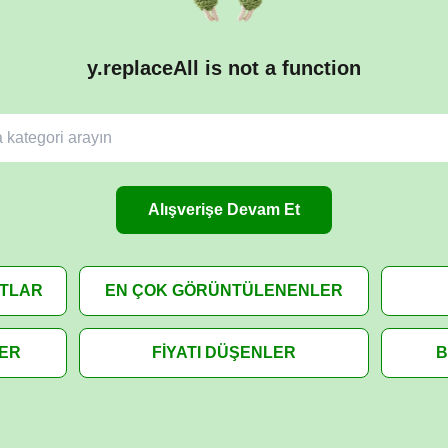
y.replaceAll is not a function
Alışverişe Devam Et
ATLAR
EN ÇOK GÖRÜNTÜLENENLER
LER
FİYATI DÜŞENLER
B