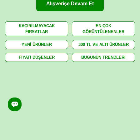
Alışverişe Devam Et
KAÇIRILMAYACAK
EN ÇOK
FIRSATLAR
GÖRÜNTÜLENENLER
YENİ ÜRÜNLER
300 TL VE ALTI ÜRÜNLER
FİYATI DÜŞENLER
BUGÜNÜN TRENDLERİ