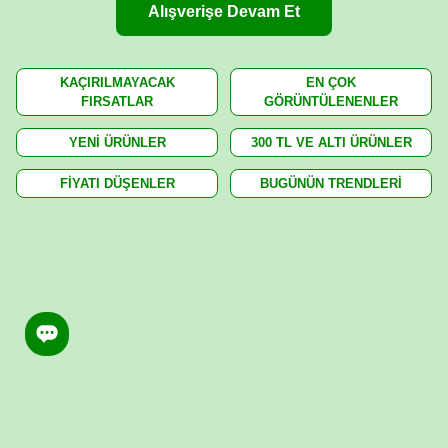
Alışverişe Devam Et
KAÇIRILMAYACAK
EN ÇOK
FIRSATLAR
GÖRÜNTÜLENENLER
YENİ ÜRÜNLER
300 TL VE ALTI ÜRÜNLER
FİYATI DÜŞENLER
BUGÜNÜN TRENDLERİ