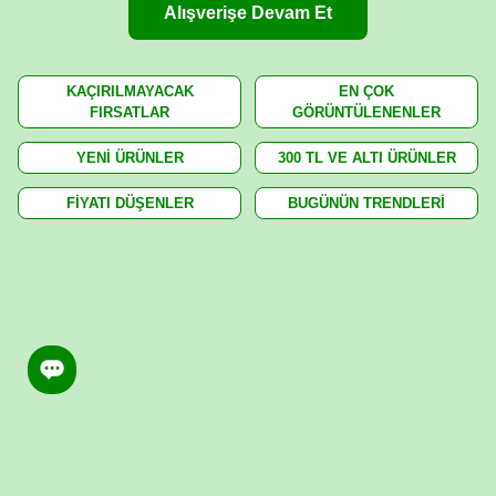
Alışverişe Devam Et
KAÇIRILMAYACAK
EN ÇOK
FIRSATLAR
GÖRÜNTÜLENENLER
YENİ ÜRÜNLER
300 TL VE ALTI ÜRÜNLER
FİYATI DÜŞENLER
BUGÜNÜN TRENDLERİ