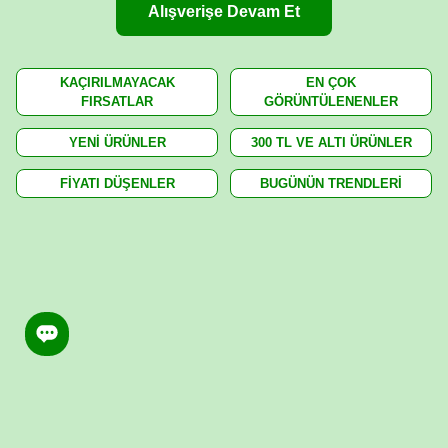
Alışverişe Devam Et
KAÇIRILMAYACAK
EN ÇOK
FIRSATLAR
GÖRÜNTÜLENENLER
YENİ ÜRÜNLER
300 TL VE ALTI ÜRÜNLER
FİYATI DÜŞENLER
BUGÜNÜN TRENDLERİ