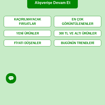
Alışverişe Devam Et
KAÇIRILMAYACAK
EN ÇOK
FIRSATLAR
GÖRÜNTÜLENENLER
YENİ ÜRÜNLER
300 TL VE ALTI ÜRÜNLER
FİYATI DÜŞENLER
BUGÜNÜN TRENDLERİ