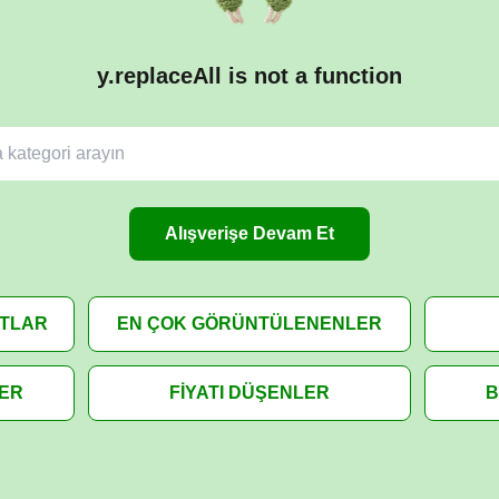
y.replaceAll is not a function
Alışverişe Devam Et
ATLAR
EN ÇOK GÖRÜNTÜLENENLER
LER
FİYATI DÜŞENLER
B