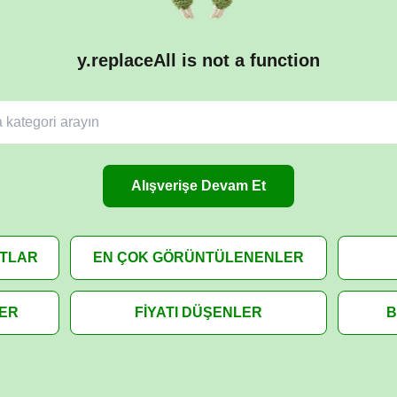
y.replaceAll is not a function
Alışverişe Devam Et
ATLAR
EN ÇOK GÖRÜNTÜLENENLER
LER
FİYATI DÜŞENLER
B