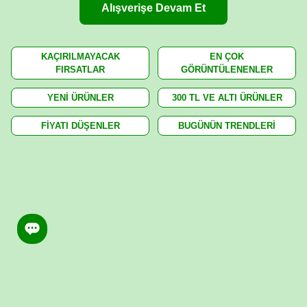
Alışverişe Devam Et
KAÇIRILMAYACAK
EN ÇOK
FIRSATLAR
GÖRÜNTÜLENENLER
YENİ ÜRÜNLER
300 TL VE ALTI ÜRÜNLER
FİYATI DÜŞENLER
BUGÜNÜN TRENDLERİ