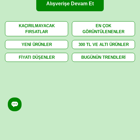
Alışverişe Devam Et
KAÇIRILMAYACAK
EN ÇOK
FIRSATLAR
GÖRÜNTÜLENENLER
YENİ ÜRÜNLER
300 TL VE ALTI ÜRÜNLER
FİYATI DÜŞENLER
BUGÜNÜN TRENDLERİ