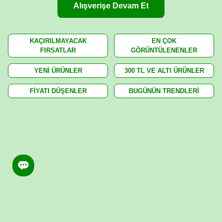
Alışverişe Devam Et
KAÇIRILMAYACAK
EN ÇOK
FIRSATLAR
GÖRÜNTÜLENENLER
YENİ ÜRÜNLER
300 TL VE ALTI ÜRÜNLER
FİYATI DÜŞENLER
BUGÜNÜN TRENDLERİ