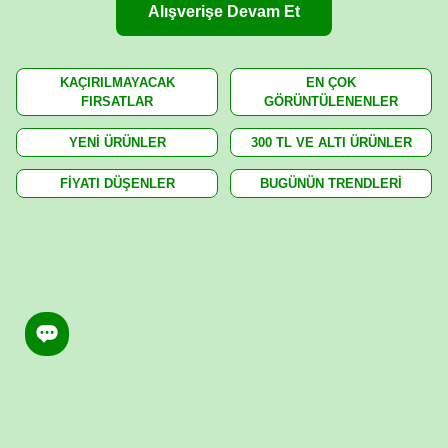
Alışverişe Devam Et
KAÇIRILMAYACAK
EN ÇOK
FIRSATLAR
GÖRÜNTÜLENENLER
YENİ ÜRÜNLER
300 TL VE ALTI ÜRÜNLER
FİYATI DÜŞENLER
BUGÜNÜN TRENDLERİ