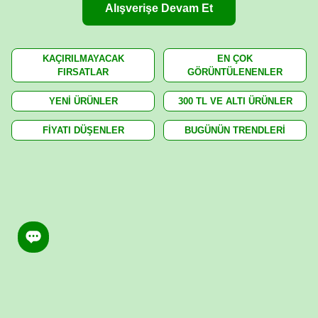
Alışverişe Devam Et
KAÇIRILMAYACAK
EN ÇOK
FIRSATLAR
GÖRÜNTÜLENENLER
YENİ ÜRÜNLER
300 TL VE ALTI ÜRÜNLER
FİYATI DÜŞENLER
BUGÜNÜN TRENDLERİ