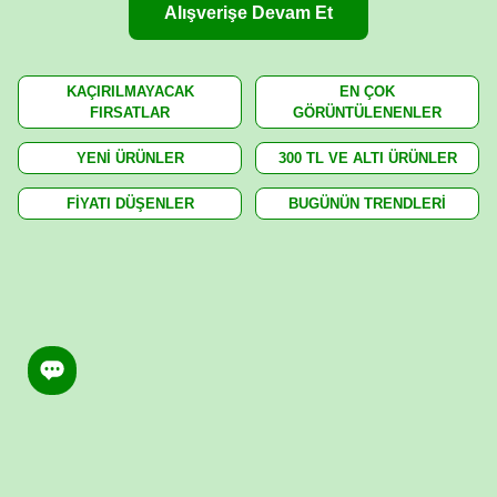
Alışverişe Devam Et
KAÇIRILMAYACAK
EN ÇOK
FIRSATLAR
GÖRÜNTÜLENENLER
YENİ ÜRÜNLER
300 TL VE ALTI ÜRÜNLER
FİYATI DÜŞENLER
BUGÜNÜN TRENDLERİ