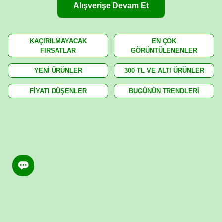
Alışverişe Devam Et
KAÇIRILMAYACAK
EN ÇOK
FIRSATLAR
GÖRÜNTÜLENENLER
YENİ ÜRÜNLER
300 TL VE ALTI ÜRÜNLER
FİYATI DÜŞENLER
BUGÜNÜN TRENDLERİ