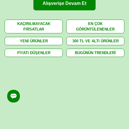
Alışverişe Devam Et
KAÇIRILMAYACAK
EN ÇOK
FIRSATLAR
GÖRÜNTÜLENENLER
YENİ ÜRÜNLER
300 TL VE ALTI ÜRÜNLER
FİYATI DÜŞENLER
BUGÜNÜN TRENDLERİ