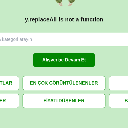
y.replaceAll is not a function
Alışverişe Devam Et
ATLAR
EN ÇOK GÖRÜNTÜLENENLER
LER
FİYATI DÜŞENLER
B