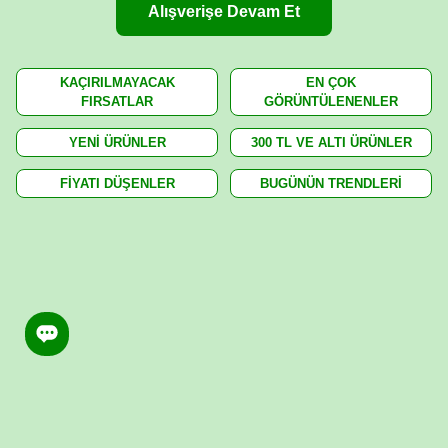
Alışverişe Devam Et
KAÇIRILMAYACAK
EN ÇOK
FIRSATLAR
GÖRÜNTÜLENENLER
YENİ ÜRÜNLER
300 TL VE ALTI ÜRÜNLER
FİYATI DÜŞENLER
BUGÜNÜN TRENDLERİ