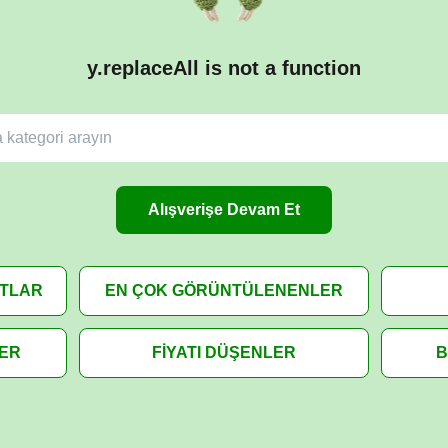
y.replaceAll is not a function
Alışverişe Devam Et
ATLAR
EN ÇOK GÖRÜNTÜLENENLER
LER
FİYATI DÜŞENLER
B