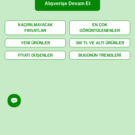
Alışverişe Devam Et
KAÇIRILMAYACAK
EN ÇOK
FIRSATLAR
GÖRÜNTÜLENENLER
YENİ ÜRÜNLER
300 TL VE ALTI ÜRÜNLER
FİYATI DÜŞENLER
BUGÜNÜN TRENDLERİ