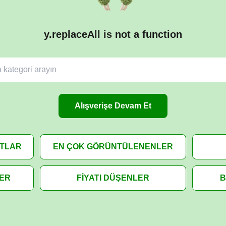
y.replaceAll is not a function
Alışverişe Devam Et
ATLAR
EN ÇOK GÖRÜNTÜLENENLER
LER
FİYATI DÜŞENLER
B