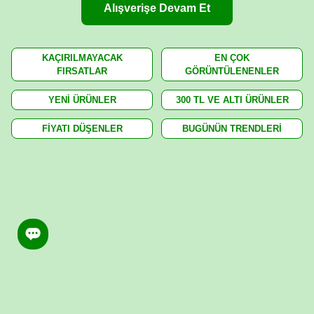
Alışverişe Devam Et
KAÇIRILMAYACAK
EN ÇOK
FIRSATLAR
GÖRÜNTÜLENENLER
YENİ ÜRÜNLER
300 TL VE ALTI ÜRÜNLER
FİYATI DÜŞENLER
BUGÜNÜN TRENDLERİ