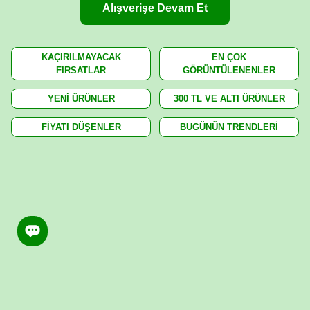
Alışverişe Devam Et
KAÇIRILMAYACAK
EN ÇOK
FIRSATLAR
GÖRÜNTÜLENENLER
YENİ ÜRÜNLER
300 TL VE ALTI ÜRÜNLER
FİYATI DÜŞENLER
BUGÜNÜN TRENDLERİ