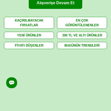
Alışverişe Devam Et
KAÇIRILMAYACAK
EN ÇOK
FIRSATLAR
GÖRÜNTÜLENENLER
YENİ ÜRÜNLER
300 TL VE ALTI ÜRÜNLER
FİYATI DÜŞENLER
BUGÜNÜN TRENDLERİ