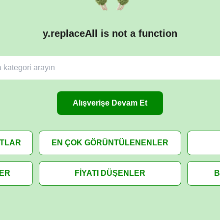
y.replaceAll is not a function
Alışverişe Devam Et
ATLAR
EN ÇOK GÖRÜNTÜLENENLER
LER
FİYATI DÜŞENLER
B