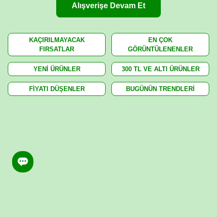
Alışverişe Devam Et
KAÇIRILMAYACAK
EN ÇOK
FIRSATLAR
GÖRÜNTÜLENENLER
YENİ ÜRÜNLER
300 TL VE ALTI ÜRÜNLER
FİYATI DÜŞENLER
BUGÜNÜN TRENDLERİ