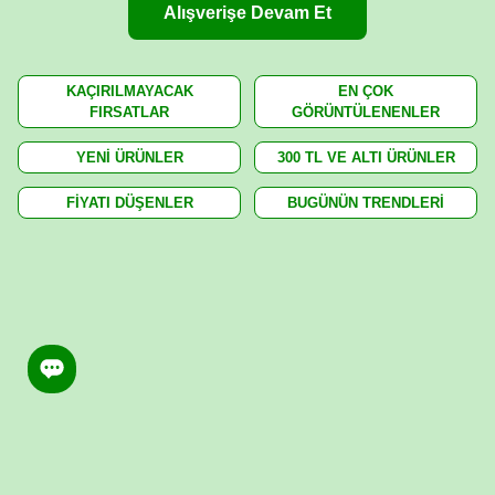
Alışverişe Devam Et
KAÇIRILMAYACAK
EN ÇOK
FIRSATLAR
GÖRÜNTÜLENENLER
YENİ ÜRÜNLER
300 TL VE ALTI ÜRÜNLER
FİYATI DÜŞENLER
BUGÜNÜN TRENDLERİ