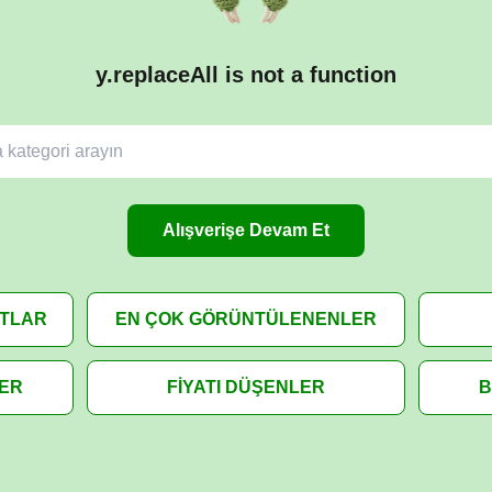
y.replaceAll is not a function
Alışverişe Devam Et
ATLAR
EN ÇOK GÖRÜNTÜLENENLER
LER
FİYATI DÜŞENLER
B