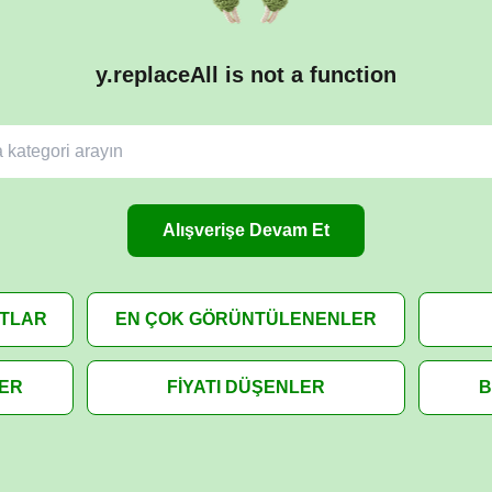
y.replaceAll is not a function
Alışverişe Devam Et
ATLAR
EN ÇOK GÖRÜNTÜLENENLER
LER
FİYATI DÜŞENLER
B