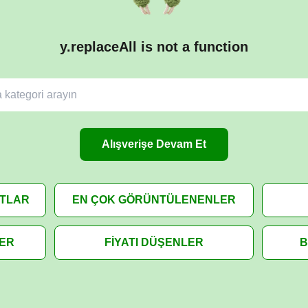
y.replaceAll is not a function
Alışverişe Devam Et
ATLAR
EN ÇOK GÖRÜNTÜLENENLER
LER
FİYATI DÜŞENLER
B