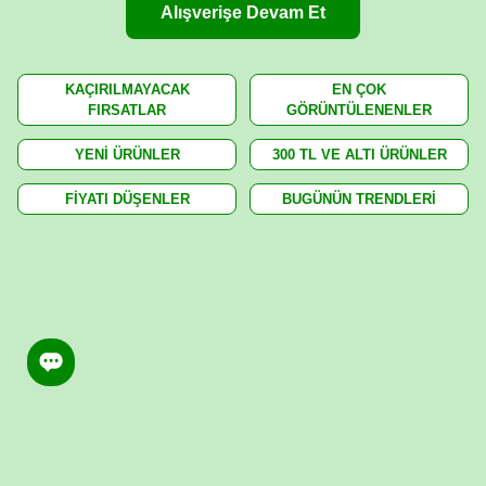
Alışverişe Devam Et
KAÇIRILMAYACAK
EN ÇOK
FIRSATLAR
GÖRÜNTÜLENENLER
YENİ ÜRÜNLER
300 TL VE ALTI ÜRÜNLER
FİYATI DÜŞENLER
BUGÜNÜN TRENDLERİ