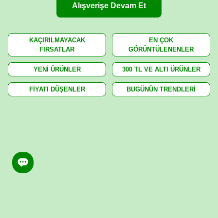
Alışverişe Devam Et
KAÇIRILMAYACAK
EN ÇOK
FIRSATLAR
GÖRÜNTÜLENENLER
YENİ ÜRÜNLER
300 TL VE ALTI ÜRÜNLER
FİYATI DÜŞENLER
BUGÜNÜN TRENDLERİ