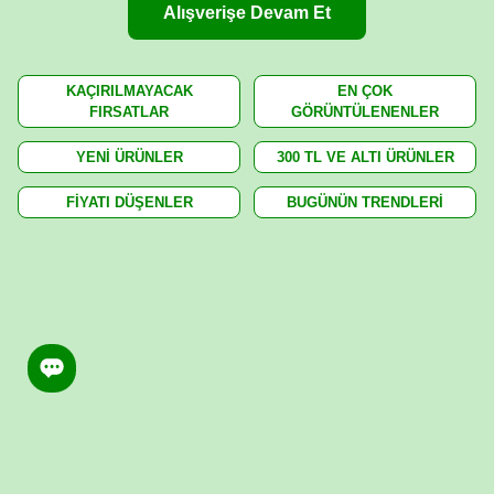
Alışverişe Devam Et
KAÇIRILMAYACAK
EN ÇOK
FIRSATLAR
GÖRÜNTÜLENENLER
YENİ ÜRÜNLER
300 TL VE ALTI ÜRÜNLER
FİYATI DÜŞENLER
BUGÜNÜN TRENDLERİ