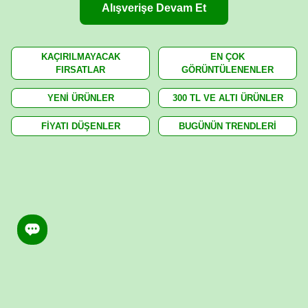
Alışverişe Devam Et
KAÇIRILMAYACAK
EN ÇOK
FIRSATLAR
GÖRÜNTÜLENENLER
YENİ ÜRÜNLER
300 TL VE ALTI ÜRÜNLER
FİYATI DÜŞENLER
BUGÜNÜN TRENDLERİ