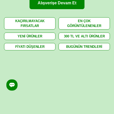
Alışverişe Devam Et
KAÇIRILMAYACAK
EN ÇOK
FIRSATLAR
GÖRÜNTÜLENENLER
YENİ ÜRÜNLER
300 TL VE ALTI ÜRÜNLER
FİYATI DÜŞENLER
BUGÜNÜN TRENDLERİ