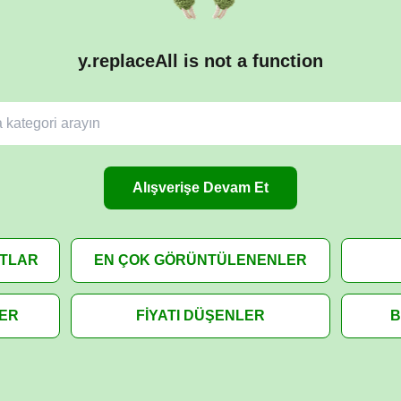
y.replaceAll is not a function
Alışverişe Devam Et
ATLAR
EN ÇOK GÖRÜNTÜLENENLER
LER
FİYATI DÜŞENLER
B