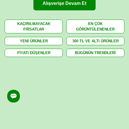
Alışverişe Devam Et
KAÇIRILMAYACAK
EN ÇOK
FIRSATLAR
GÖRÜNTÜLENENLER
YENİ ÜRÜNLER
300 TL VE ALTI ÜRÜNLER
FİYATI DÜŞENLER
BUGÜNÜN TRENDLERİ