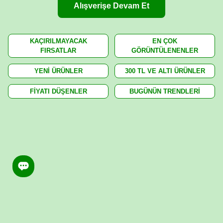
Alışverişe Devam Et
KAÇIRILMAYACAK
EN ÇOK
FIRSATLAR
GÖRÜNTÜLENENLER
YENİ ÜRÜNLER
300 TL VE ALTI ÜRÜNLER
FİYATI DÜŞENLER
BUGÜNÜN TRENDLERİ